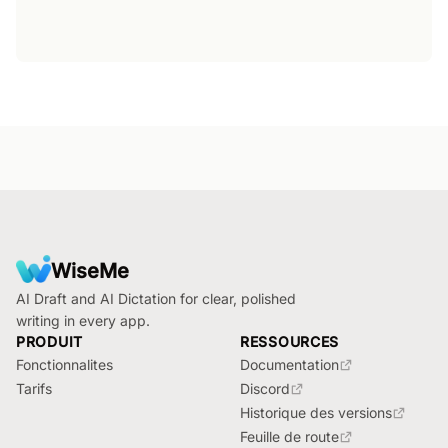
Footer
WiseMe
AI Draft and AI Dictation for clear, polished
writing in every app.
PRODUIT
RESSOURCES
Fonctionnalites
Documentation
Tarifs
Discord
Historique des versions
Feuille de route