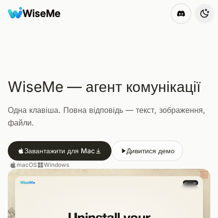
WiseMe
WiseMe
Tog
WiseMe — агент комунікації
Одна клавіша. Повна відповідь — текст, зображення,
файли.
Завантажити для Mac
Дивитися демо
macOS
Windows