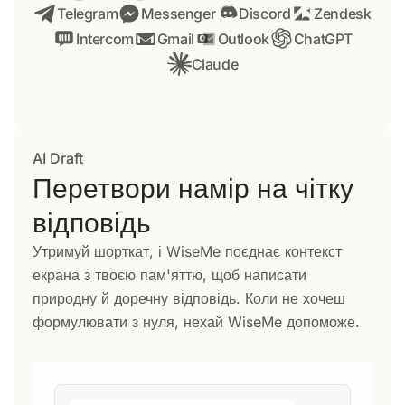
Telegram
Messenger
Discord
Zendesk
Intercom
Gmail
Outlook
ChatGPT
Claude
AI Draft
Перетвори намір на чітку
відповідь
Утримуй шорткат, і WiseMe поєднає контекст
екрана з твоєю пам'яттю, щоб написати
природну й доречну відповідь. Коли не хочеш
формулювати з нуля, нехай WiseMe допоможе.