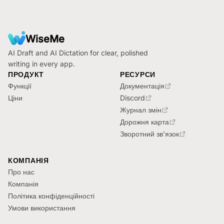
Footer
WiseMe
AI Draft and AI Dictation for clear, polished
writing in every app.
ПРОДУКТ
РЕСУРСИ
Функції
Документація
Ціни
Discord
Журнал змін
Дорожня карта
Зворотний зв'язок
КОМПАНІЯ
Про нас
Компанія
Політика конфіденційності
Умови використання