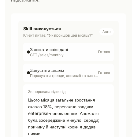
Skill виконується
Авто
Клієнт питає: "Як пройшов цей місяць?"
Запитати свіжі дані
Готово
GET /sales/monthly
Запустити аналіз
Готово
Порахувати тренди, аномалії та висновок
Згенерована відповідь
Цього місяця загальне зростання
склало 18%, переважно завдяки
enterprise-поновленням. Аномалія
була зосереджена минулої середи;
причину й наступні кроки я додав
нижче.