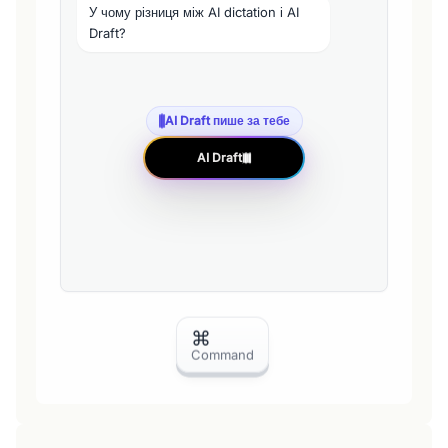
У чому різниця між AI dictation і AI
Draft?
AI Draft пише за тебе
AI Draft
⌘
Command