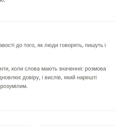
авості до того, як люди говорять, пишуть і
енти, коли слова мають значення: розмова
новлює довіру, і вислів, який нарешті
зрозумілим.