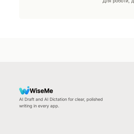
Для роботи, д
Footer
WiseMe
AI Draft and AI Dictation for clear, polished
writing in every app.