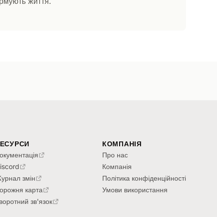
ормують життя.
РЕСУРСИ
КОМПАНІЯ
окументація
Про нас
iscord
Компанія
урнал змін
Політика конфіденційності
орожня карта
Умови використання
воротний зв'язок