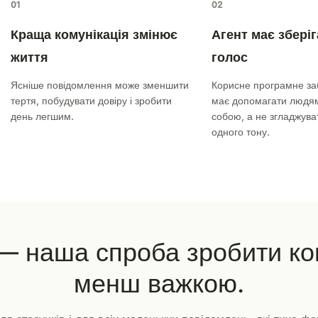
01
02
Краща комунікація змінює
Агент має зберіг
життя
голос
Ясніше повідомлення може зменшити
Корисне програмне з
тертя, побудувати довіру і зробити
має допомагати людям
день легшим.
собою, а не згладжуват
одного тону.
 наша спроба зробити ко
менш важкою.