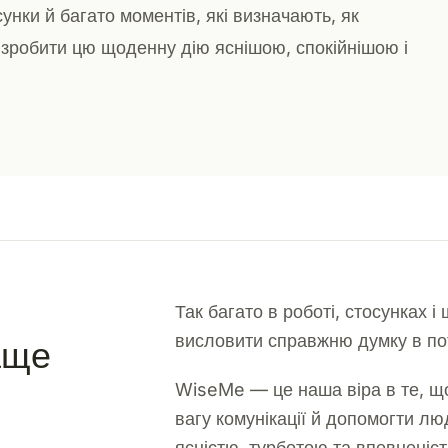
унки й багато моментів, які визначають, як
 зробити цю щоденну дію яснішою, спокійнішою і
Так багато в роботі, стосунках і
висловити справжню думку в по
аще
WiseMe — це наша віра в те, щ
вагу комунікації й допомогти лю
ясністю, турботою та впевненіс