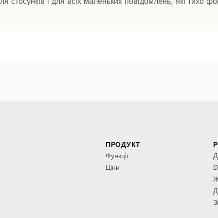
ля стосунків і для всіх маленьких повідомлень, які тихо ф
ПРОДУКТ
Функції
Д
Ціни
D
Ж
Д
З