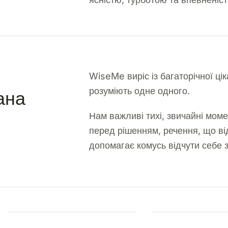
WiseMe виріс із багаторічної цік
розуміють одне одного.
ана
Нам важливі тихі, звичайні мом
перед рішенням, речення, що від
допомагає комусь відчути себе 