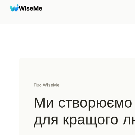
WiseMe
WiseMe
Про WiseMe
Ми створюємо 
для кращого л